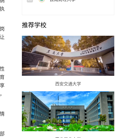
纳
执
推荐学校
岗
让
性
育
西安交通大学
享
，
情
部