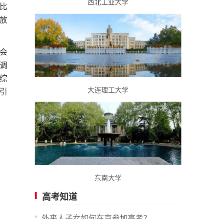
西北工业大学
比
放
会
调
综
大连理工大学
引
东南大学
高考知道
外来人子女如何在京参加高考？