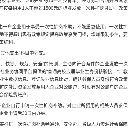
校毕业生、登记失业的16—24岁青年，签订劳动合同并为其缴
按每招用1人不超过1500元的标准发放一次性扩岗补助。政策
一户企业用于享受一次性扩岗补助，不能重复使用。一次性扩
地不得超出现有政策规定提高政策享受门槛，增加限制条件，要
策红利。
其他支出”科目中列支。
、快捷、规范、安全”的原则，主动向符合条件的企业发放一次
社业务协同平台提供的“普通高校应届毕业生身份核验接口”、教
业生数据信息、登记失业信息比对，确认参保人员身份符合政策
扩岗补助资金发放至用人企业对公账户，对没有对公账户的企业
会保险费账户。
企业自行申请一次性扩岗补助。对企业所招用的相关人员参保
企业申请后30日内办结。
推进一次性扩岗补助畅通领、安全办。省级人力资源社会保障