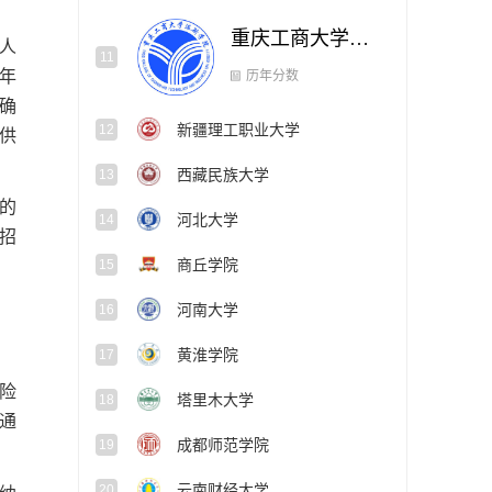
重庆工商大学派斯学院
11
人
年
新疆理工职业大学
12
确
历年分数
供
西藏民族大学
13
的
河北大学
14
招
商丘学院
15
河南大学
16
黄淮学院
17
险
塔里木大学
18
通
成都师范学院
19
云南财经大学
20