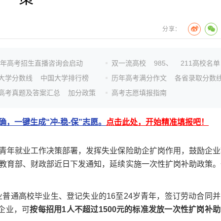
分享：
26年高考招生直播咨询会启动
双一流高校
985、
211高校名单
大学分数线
中国大学排行榜
历年高考满分作文
各省录取分数
高考真题及答案汇总
加分政策
高考志愿填报指南
，一键生成“冲-稳-保”志愿。
点击此处，开始精准填报吧！
年就业工作决策部署，发挥失业保险助企扩岗作用，鼓励企业
教育部、财政部近日下发通知，延续实施一次性扩岗补助政策。
普通高校毕业生、登记失业的16至24岁青年，签订劳动合同并
企业，可
按每招用1人不超过1500元的标准发放一次性扩岗补助