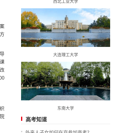
西北工业大学
案
方
导
大连理工大学
课
改
0
东南大学
织
院
高考知道
外来人子女如何在京参加高考？