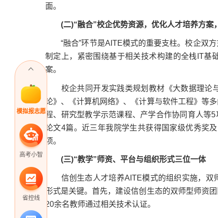
面。
(二)“融合”校企优势资源，优化人才培养方案
“融合”环节是AITE模式的重要支柱。校企双
制定上，紧密围绕基于相关技术构建的全栈IT基
案。
校企共同开发实践类规划教材《大数据理论与
论》、《计算机网络》、《计算与软件工程》等多
模拟报志愿
程、研究型教学示范课程、产学合作协同育人等5项
论文4篇。近三年我院学生共获得国家级优秀奖及以
项。
高考小智
(三)“教学”师资、平台与组织形式三位一体
信创生态人才培养AITE模式的组织实施，双
形式是关键。首先，建设信创生态的双师型师资团
省控线
20余名教师通过相关技术认证。