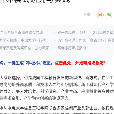
分享：
26年高考招生直播咨询会启动
双一流高校
985、
211高校名单
大学分数线
中国大学排行榜
历年高考满分作文
各省录取分数
高考真题及答案汇总
加分政策
高考志愿填报指南
，一键生成“冲-稳-保”志愿。
点击此处，开始精准填报吧！
战略选择，也是我国工程教育发展的新思维、新方式。在新工
导向的培养高素质工程技术人才的组织创新。新工科现代产业学
建共治，集人才培养、科学研究、产业生态、应用孵化等多种功
业需求牵引、产学融合创新的建设理念。
利水电大学信息工程学院联合多家信创产业头部企业，依托现