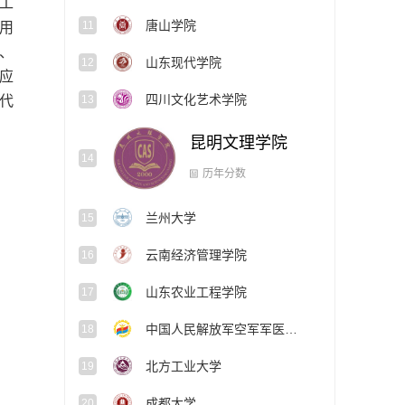
工
唐山学院
11
用
n、
山东现代学院
12
来应
四川文化艺术学院
13
代
昆明文理学院
14
兰州大学
15
历年分数
云南经济管理学院
16
山东农业工程学院
17
中国人民解放军空军军医大学
18
北方工业大学
19
成都大学
20