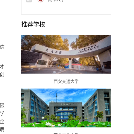
推荐学校
信
人才
创
西安交通大学
限
学
企
局