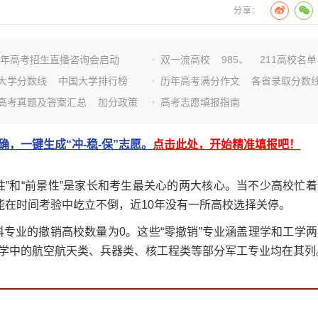
分享：
26年高考招生直播咨询会启动
双一流高校
985、
211高校名单
大学分数线
中国大学排行榜
历年高考满分作文
各省录取分数
高考真题及答案汇总
加分政策
高考志愿填报指南
，一键生成“冲-稳-保”志愿。
点击此处，开始精准填报吧！
和“前景性”是家长和考生最关心的两大核心。当不少高校忙着
能在时间考验中屹立不倒，近10年没有一所高校选择关停。
专业的撤销高校数量为0。这些“零撤销”专业涵盖理学和工学两
学中的航空航天类、兵器类、核工程类等部分军工专业均在其列