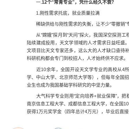
一.
12个“常青专业”，凭什么经久不衰？
1.刚性需求托底，就业质量拉满
稀缺供给与刚性需求的失衡，让不少“零撤销”专
从“嫦娥”探月到“天问”探火，我国深空探测工程
陆续建成投用，天文学领域的人才需求日益旺盛。
文项目比天文专家还多，这么大的人才缺口亟待补
科研机构都会专门到校招人，人才始终供不应求。
近10余年，全国开设天文学专业的高校从4所
学、中山大学、北京师范大学等），但每年全国招
业生也成为我国基础学科研究的中坚力量。
大气科学专业则用“定向培养+就业保障”，把
南京信息工程大学、成都信息工程大学，在全国1
获得1万元奖学金（四年总计4万元），毕业后直